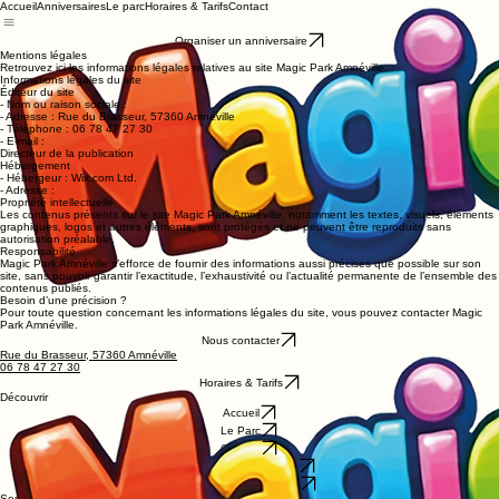
Accueil
Anniversaires
Le parc
Horaires & Tarifs
Contact
Organiser un anniversaire
Mentions légales
Retrouvez ici les informations légales relatives au site Magic Park Amnéville.
Informations légales du site
Éditeur du site
- Nom ou raison sociale :
- Adresse : Rue du Brasseur, 57360 Amnéville
- Téléphone : 06 78 47 27 30
- E-mail :
Directeur de la publication
Hébergement
- Hébergeur : Wix.com Ltd.
- Adresse :
Propriété intellectuelle
Les contenus présents sur le site Magic Park Amnéville, notamment les textes, visuels, éléments
graphiques, logos et autres éléments, sont protégés et ne peuvent être reproduits sans
autorisation préalable.
Responsabilité
Magic Park Amnéville s’efforce de fournir des informations aussi précises que possible sur son
site, sans pouvoir garantir l’exactitude, l’exhaustivité ou l’actualité permanente de l’ensemble des
contenus publiés.
Besoin d’une précision ?
Pour toute question concernant les informations légales du site, vous pouvez contacter Magic
Park Amnéville.
Nous contacter
Rue du Brasseur, 57360 Amnéville
06 78 47 27 30
Horaires & Tarifs
Découvrir
Accueil
Le Parc
Contact
Restauration sur place
Groupes / Privatisation
Services